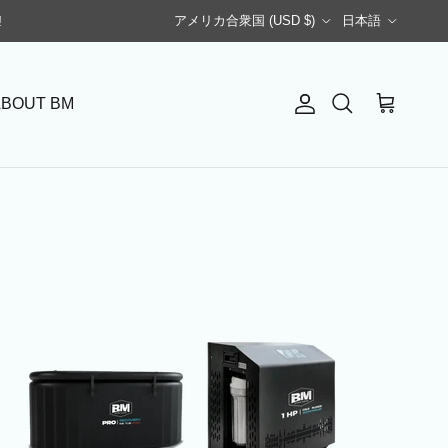
国/地域
言語
!
アメリカ合衆国 (USD $)
日本語
BOUT BM
アカウント
カート
検索