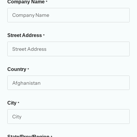
Company Name
*
Street Address
*
Country
*
City
*
State/Prov/Region